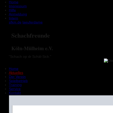
Home
Impressum
Hilfe
Anmeldung
Intern
sfkm.de
laeufer
dame
Schachfreunde
Köln-Mülheim e.V.
"Schach op dr Schäl-Sick."
Home
Aktuelles
Der Verein
Spielbetrieb
Training
Service
Kontakt