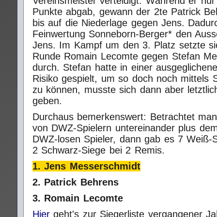
Vereinsmeister verteidigt. Während er nu
Punkte abgab, gewann der 2te Patrick Beh
bis auf die Niederlage gegen Jens. Dadur
Feinwertung Sonneborn-Berger* den Auss
Jens. Im Kampf um den 3. Platz setzte sic
Runde Romain Lecomte gegen Stefan Me
durch. Stefan hatte in einer ausgeglichene
Risiko gespielt, um so doch noch mittels 
zu können, musste sich dann aber letztli
geben.
Durchaus bemerkenswert: Betrachtet man 
von DWZ‑Spielern untereinander plus dem
DWZ‑losen Spieler, dann gab es 7 Weiß‑S
2 Schwarz‑Siege bei 2 Remis.
1. Jens Messerschmidt
2. Patrick Behrens
3. Romain Lecomte
Hier
geht's zur Siegerliste vergangener Ja