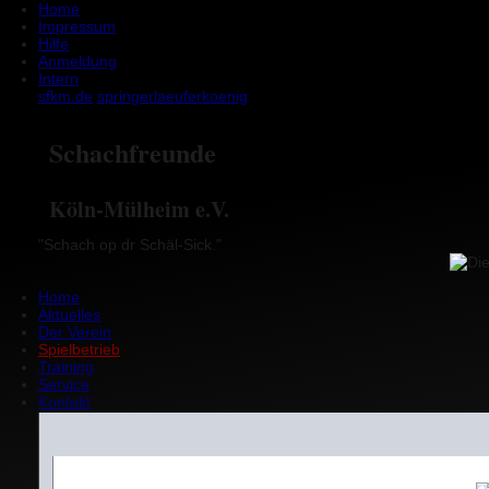
Home
Impressum
Hilfe
Anmeldung
Intern
sfkm.de
springer
laeufer
koenig
Schachfreunde
Köln-Mülheim e.V.
"Schach op dr Schäl-Sick."
Home
Aktuelles
Der Verein
Spielbetrieb
Training
Service
Kontakt