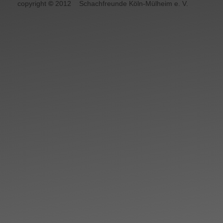
copyright
©
2012
Schachfreunde Köln-Mülheim e. V.