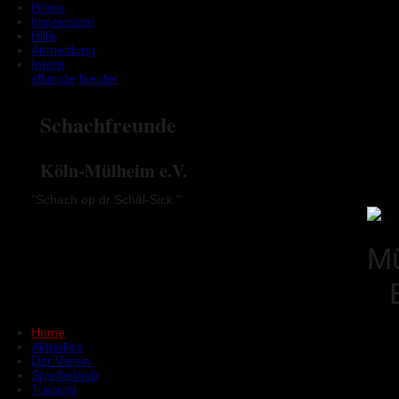
Home
Impressum
Hilfe
Anmeldung
Intern
sfkm.de
laeufer
Schachfreunde
Köln-Mülheim e.V.
"Schach op dr Schäl-Sick."
Home
Aktuelles
Der Verein
Spielbetrieb
Training