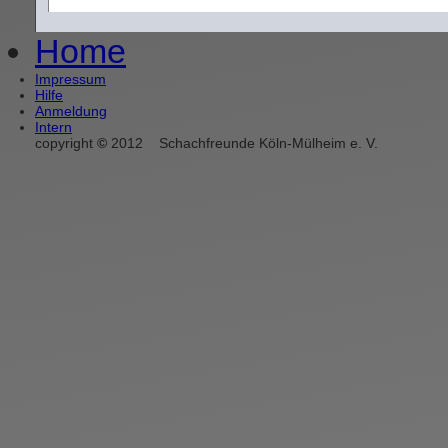
Home
Impressum
Hilfe
Anmeldung
Intern
copyright
©
2012
Schachfreunde Köln-Mülheim e. V.