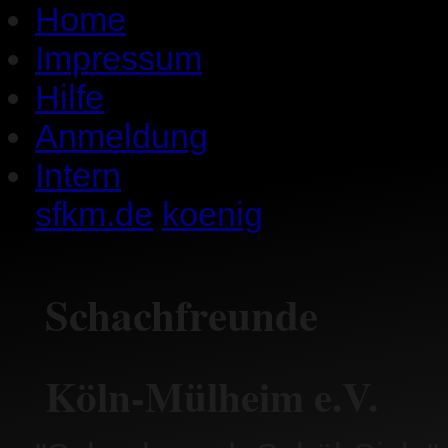
Home
Impressum
Hilfe
Anmeldung
Intern
sfkm.de
koenig
Schachfreunde
Köln-Mülheim e.V.