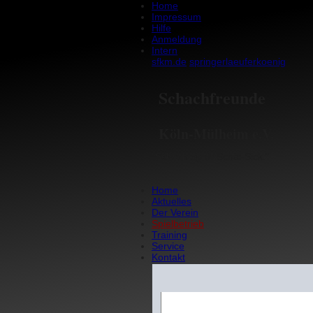
Home
Impressum
Hilfe
Anmeldung
Intern
sfkm.de
springer
laeufer
koenig
Schachfreunde
Köln-Mülheim e.V.
"Schach op dr Schäl-Sick."
Home
Aktuelles
Der Verein
Spielbetrieb
Training
Service
Kontakt