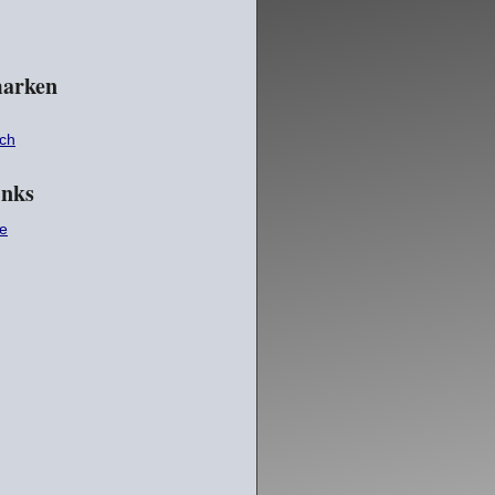
arken
ch
inks
e