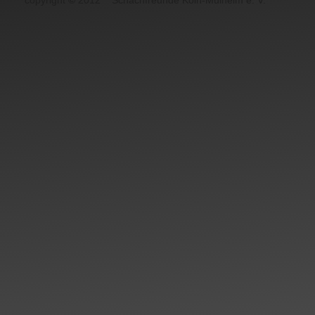
copyright
©
2012
Schachfreunde Köln-Mülheim e. V.