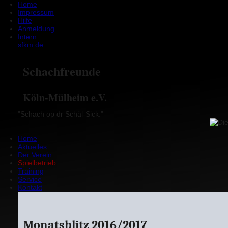
Home
Impressum
Hilfe
Anmeldung
Intern
sfkm.de
Schachfreunde
Köln-Mülheim e.V.
"Schach op dr Schäl-Sick."
Home
Aktuelles
Der Verein
Spielbetrieb
Training
Service
Kontakt
Monatsblitz 2016/2017