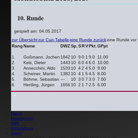
10. Runde
gespielt am: 04.05.2017
zur Übersicht
zur Cup-Tabelle
eine Runde zurück
eine Runde vor
Rang
Name
DWZ
Sp.
S
R
V
Pkt.
GPpt
1.
Goßmann, Jochen
1842
10
9
0
1
9.0
11.00
2.
Kels, Dieter
1443
10
6
0
4
6.0
10.00
3.
Annecchini, Aldo
1533
10
4
2
4
5.0
9.00
4.
Scheiner, Martin
1382
10
4
1
5
4.5
8.00
5.
Böhme, Sebastian
---
10
3
0
7
3.0
7.00
6.
Hertling, Jürgen
1656
10
2
1
7
2.5
6.00
Home
Impressum
Hilfe
Anmeldung
Intern