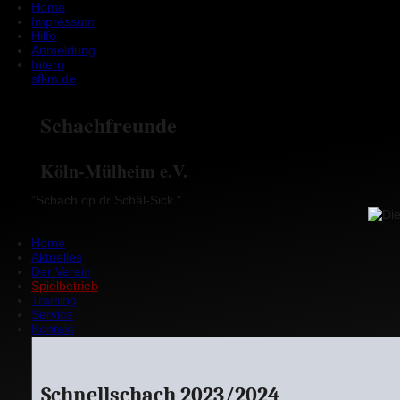
Home
Impressum
Hilfe
Anmeldung
Intern
sfkm.de
Schachfreunde
Köln-Mülheim e.V.
"Schach op dr Schäl-Sick."
Home
Aktuelles
Der Verein
Spielbetrieb
Training
Service
Kontakt
Schnellschach 2023/2024