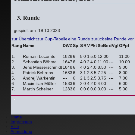
3. Runde
gespielt am: 19.10.2023
zur Übersicht
zur Cup-Tabelle
eine Runde zurück
eine Runde vor
Rang
Name
DWZ
Sp.
S
R
V
Pkt
SoBe
dVgl
GPpt
1.
Romain Lecomte
1828
6
5
0
1
5.0
12.00
---
11.00
2.
Sebastian Böhme
1647
6
4
0
2
4.0
11.00
---
10.00
3.
Jens Messerschmidt
1848
6
4
0
2
4.0
8.50
---
9.00
4.
Patrick Behrens
1633
6
3
1
2
3.5
7.25
---
8.00
5.
Andrej Warkentin
---
6
2
1
3
2.5
3.75
---
7.00
6.
Maximilian Müller
1533
6
2
0
4
2.0
4.00
---
6.00
7.
Martin Scheiner
1283
6
0
0
6
0.0
0.00
---
5.00
Home
Impressum
Hilfe
Anmeldung