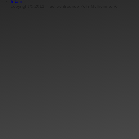
Intern
copyright
©
2012
Schachfreunde Köln-Mülheim e. V.