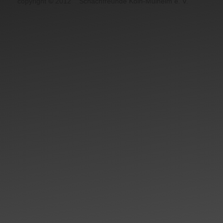
copyright
©
2012
Schachfreunde Köln-Mülheim e. V.