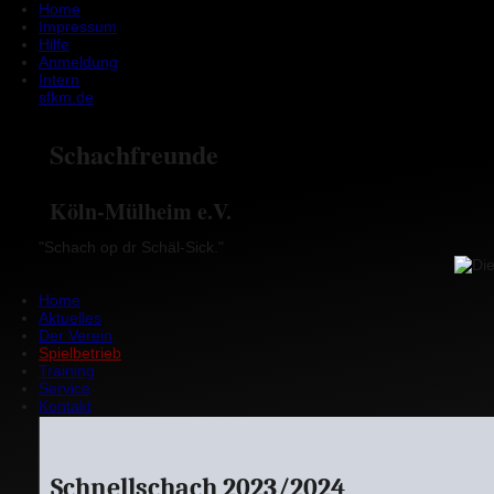
Home
Impressum
Hilfe
Anmeldung
Intern
sfkm.de
Schachfreunde
Köln-Mülheim e.V.
"Schach op dr Schäl-Sick."
Home
Aktuelles
Der Verein
Spielbetrieb
Training
Service
Kontakt
Schnellschach 2023/2024