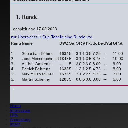
1. Runde
gespielt am: 17.08.2023
zur Übersicht
zur Cup-Tabelle
eine Runde vor
Rang
Name
DWZ
Sp.
S
R
V
Pkt
SoBe
dVgl
GPpt
1.
Sebastian Böhme
1634
5
3
1
1
3.5
7.25
---
11.00
2.
Jens Messerschmidt
1848
5
3
1
1
3.5
6.75
---
10.00
3.
Andrej Warkentin
---
5
3
0
2
3.0
6.00
---
9.00
4.
Patrick Behrens
1633
5
1
3
1
2.5
4.75
---
8.00
5.
Maximilian Müller
1533
5
2
1
2
2.5
4.25
---
7.00
6.
Martin Scheiner
1283
5
0
0
5
0.0
0.00
---
6.00
Home
Impressum
Hilfe
Anmeldung
Intern