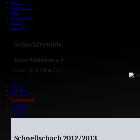
Home
Impressum
Hilfe
Anmeldung
Intern
sfkm.de
Schachfreunde
Köln-Mülheim e.V.
"Schach op dr Schäl-Sick."
Home
Aktuelles
Der Verein
Spielbetrieb
Training
Service
Kontakt
Schnellschach 2012/2013