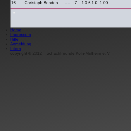
16.
Christoph Benden
----
7
1
0
6
1.0
1.00
Home
Impressum
Hilfe
Anmeldung
Intern
copyright
©
2012
Schachfreunde Köln-Mülheim e. V.