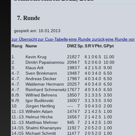
7. Runde
gespielt am: 16.01.2013
zur Übersicht
zur Cup-Tabelle
eine Runde zurück
eine Runde vor
Rang
Name
DWZ
Sp.
S
R
V
Pkt.
GPpt
1.
Kevin Krug
2182
7
6
1
0
6.5
11.00
2.
Dimitri Papaioannou
2094
7
5
2
0
6.0
10.00
3.
Klaus Arlt
1983
7
4
2
1
5.0
9.00
4.-7.
Sven Brinkmann
1948
7
4
0
3
4.0
6.50
4.-7.
Andreas Decker
1798
7
4
0
3
4.0
6.50
4.-7.
Waldemar Hermann
2025
7
4
0
3
4.0
6.50
4.-7.
Reinhard Schmerwitz
1767
7
4
0
3
4.0
6.50
8./9.
Wilfried Behrens
1850
7
3
1
3
3.5
3.50
8./9.
Igor Budilovski
1600
7
3
1
3
3.5
3.50
10.
Jürgen Hertling
----
7
3
0
4
3.0
2.00
11.-13.
Wilhelm Adam
1474
7
2
1
4
2.5
1.00
11.-13.
Helmut Hirche
1656
7
2
1
4
2.5
1.00
11.-13.
Matthias Mehner
945
7
2
1
4
2.5
1.00
14./15.
Shalmi Khananyev
1192
7
2
0
5
2.0
1.00
14./15.
Michael Schmitt
1147
7
2
0
5
2.0
1.00