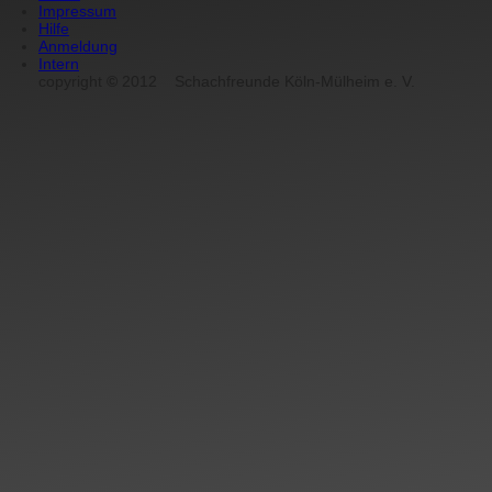
Impressum
Hilfe
Anmeldung
Intern
copyright
©
2012
Schachfreunde Köln-Mülheim e. V.