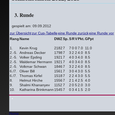
3. Runde
gespielt am: 09.09.2012
zur Übersicht
zur Cup-Tabelle
eine Runde zurück
eine Runde vor
Rang
Name
DWZ
Sp.
S
R
V
Pkt.
GPpt
1.
Kevin Krug
2182
7
7
0
0
7.0
11.0
2.-5.
Andreas Decker
1798
7
3
2
2
4.0
8.5
2.-5.
Volker Epding
1921
7
4
0
3
4.0
8.5
2.-5.
Waldemar Hermann
1921
7
4
0
3
4.0
8.5
2.-5.
Volkmar Schwan
1846
7
3
2
2
4.0
8.5
6./7.
Oliver Bill
1561
7
3
0
4
3.0
5.5
6./7.
Thomas Kirfel
1518
7
2
2
4
3.0
5.5
8.
Helmut Hirche
1556
7
2
1
4
2.5
4.0
9.
Shalmi Khananyev
1152
7
2
0
5
2.0
3.0
10.
Katharina Brinkmann
1545
7
0
3
4
1.5
2.0
Home