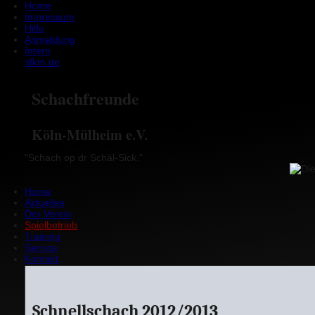
Home
Impressum
Hilfe
Anmeldung
Intern
sfkm.de
Schachfreunde
Köln-Mülheim e.V.
"Schach op dr Schäl-Sick."
Home
Aktuelles
Der Verein
Spielbetrieb
Training
Service
Kontakt
Schnellschach 2012/2013