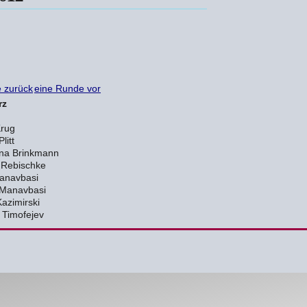
 zurück
eine Runde vor
rz
Krug
litt
ina Brinkmann
 Rebischke
anavbasi
Manavbasi
azimirski
 Timofejev