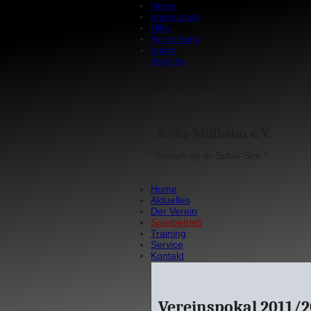
Home
Impressum
Hilfe
Anmeldung
Intern
sfkm.de
Schachfreunde
Köln-Mülheim e.V.
"Schach op dr Schäl-Sick."
Home
Aktuelles
Der Verein
Spielbetrieb
Training
Service
Kontakt
Vereinspokal 2011/2