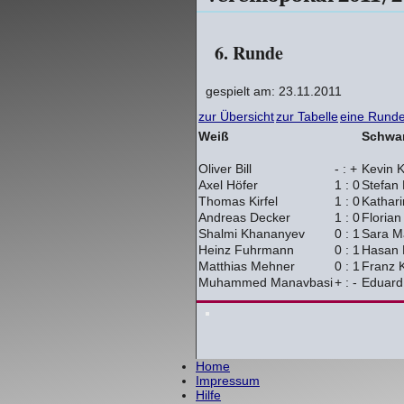
6. Runde
gespielt am: 23.11.2011
zur Übersicht
zur Tabelle
eine Runde
Weiß
Schwa
Oliver Bill
- : +
Kevin 
Axel Höfer
1 : 0
Stefan P
Thomas Kirfel
1 : 0
Kathar
Andreas Decker
1 : 0
Florian
Shalmi Khananyev
0 : 1
Sara M
Heinz Fuhrmann
0 : 1
Hasan 
Matthias Mehner
0 : 1
Franz K
Muhammed Manavbasi
+ : -
Eduard
Home
Impressum
Hilfe