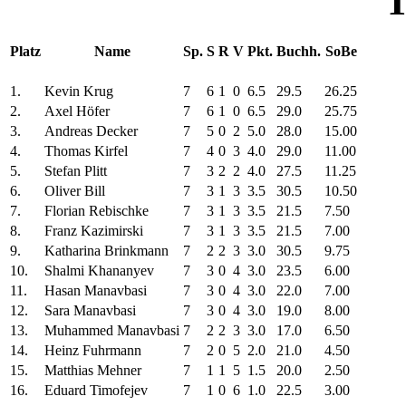
T
Platz
Name
Sp.
S
R
V
Pkt.
Buchh.
SoBe
1.
Kevin Krug
7
6
1
0
6.5
29.5
26.25
2.
Axel Höfer
7
6
1
0
6.5
29.0
25.75
3.
Andreas Decker
7
5
0
2
5.0
28.0
15.00
4.
Thomas Kirfel
7
4
0
3
4.0
29.0
11.00
5.
Stefan Plitt
7
3
2
2
4.0
27.5
11.25
6.
Oliver Bill
7
3
1
3
3.5
30.5
10.50
7.
Florian Rebischke
7
3
1
3
3.5
21.5
7.50
8.
Franz Kazimirski
7
3
1
3
3.5
21.5
7.00
9.
Katharina Brinkmann
7
2
2
3
3.0
30.5
9.75
10.
Shalmi Khananyev
7
3
0
4
3.0
23.5
6.00
11.
Hasan Manavbasi
7
3
0
4
3.0
22.0
7.00
12.
Sara Manavbasi
7
3
0
4
3.0
19.0
8.00
13.
Muhammed Manavbasi
7
2
2
3
3.0
17.0
6.50
14.
Heinz Fuhrmann
7
2
0
5
2.0
21.0
4.50
15.
Matthias Mehner
7
1
1
5
1.5
20.0
2.50
16.
Eduard Timofejev
7
1
0
6
1.0
22.5
3.00