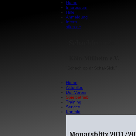
Home
Impressum
Hilfe
Anmeldung
Intern
sfkm.de
Schachfreunde
Köln-Mülheim e.V.
"Schach op dr Schäl-Sick."
Home
Aktuelles
Der Verein
Spielbetrieb
Training
Service
Kontakt
Monatsblitz 2011/20