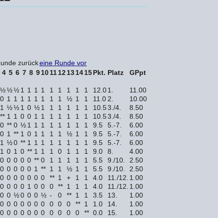
Runde zurück
eine Runde vor
4
5
6
7
8
9
10
11
12
13
14
15
Pkt.
Platz
GPpt
½
½
½
1
1
1
1
1
1
1
1
1
12.0
1.
11.00
0
1
1
1
1
1
1
1
1
½
1
1
11.0
2.
10.00
1
½
½
1
0
½
1
1
1
1
1
1
10.5
3./4.
8.50
**
1
1
0
0
1
1
1
1
1
1
1
10.5
3./4.
8.50
0
**
0
½
1
1
1
1
1
1
1
1
9.5
5.-7.
6.00
0
1
**
1
0
1
1
1
1
½
1
1
9.5
5.-7.
6.00
1
½
0
**
1
1
1
1
1
1
1
1
9.5
5.-7.
6.00
1
0
1
0
**
1
1
1
0
1
1
1
9.0
8.
4.00
0
0
0
0
0
**
0
1
1
1
1
1
5.5
9./10.
2.50
0
0
0
0
0
1
**
1
1
½
1
1
5.5
9./10.
2.50
0
0
0
0
0
0
0
**
1
+
1
1
4.0
11./12.
1.00
0
0
0
0
1
0
0
0
**
1
1
1
4.0
11./12.
1.00
0
0
½
0
0
0
½
-
0
**
1
1
3.5
13.
1.00
0
0
0
0
0
0
0
0
0
0
**
1
1.0
14.
1.00
0
0
0
0
0
0
0
0
0
0
0
**
0.0
15.
1.00