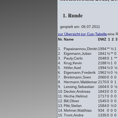
1. Runde
gespielt am: 06.07.2011
zur Übersicht
zur Cup-Tabelle
eine 
Nr.
Name
DWZ
1
2
3
1.
Papaioannou,Dimitri
1994
**
½
1
2.
Eigemann,Julian
1841
½
**
0
3.
Pauly,Carlo
2048
0
1
**
4.
Krug,Kevin
2188
½
1
0
5.
Höfer,Axel
1994
½
0
½
6.
Eigemann,Frederik
1962
½
0
½
7.
Brinkmann,Sven
2060
0
0
0
8.
Hermann,Waldemar
2170
0
0
1
9.
Lessing,Sebastian
1604
0
0
½
10.
Decker,Andreas
1843
0
0
0
11.
Hirche,Helmut
1717
0
0
0
12.
Bill,Oliver
1545
0
0
0
13.
Plitt,Stefan
1584
0
½
0
14.
Mehner,Matthias
934
0
0
0
15.
Tront,Andre
1335
0
0
0