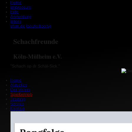
Home
Impressum
Hilfe
Anmeldung
Intern
sfkm.de
laeufer
koenig
Schachfreunde
Köln-Mülheim e.V.
"Schach op dr Schäl-Sick."
Home
Aktuelles
Der Verein
Spielbetrieb
Training
Service
Kontakt