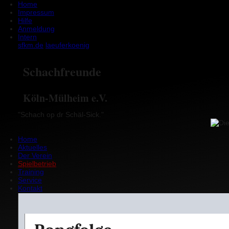
Home
Impressum
Hilfe
Anmeldung
Intern
sfkm.de
laeufer
koenig
Schachfreunde
Köln-Mülheim e.V.
"Schach op dr Schäl-Sick."
Home
Aktuelles
Der Verein
Spielbetrieb
Training
Service
Kontakt