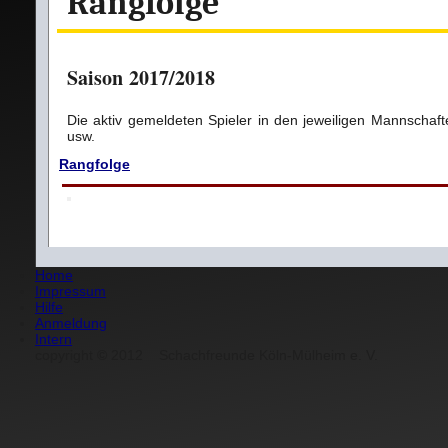
Rangfolge
Saison 2017/2018
Die aktiv gemeldeten Spieler in den jeweiligen Mannschaft
usw.
Rangfolge
Home
Impressum
Hilfe
Anmeldung
Intern
copyright
©
2012
Schachfreunde Köln-Mülheim e. V.