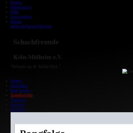
Home
Impressum
Hilfe
Anmeldung
Intern
sfkm.de
laeufer
koenig
Schachfreunde
Köln-Mülheim e.V.
"Schach op dr Schäl-Sick."
Home
Aktuelles
Der Verein
Spielbetrieb
Training
Service
Kontakt