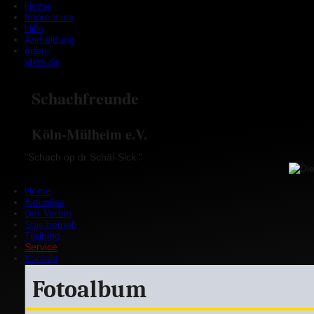
Home
Impressum
Hilfe
Anmeldung
Intern
sfkm.de
Schachfreunde
Köln-Mülheim e.V.
"Schach op dr Schäl-Sick."
Home
Aktuelles
Der Verein
Spielbetrieb
Training
Service
Kontakt
Fotoalbum