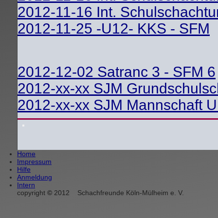
2012-11-16 Int. Schulschachtur
2012-11-25 -U12- KKS - SFM
2012-12-02 Satranc 3 - SFM 6
2012-xx-xx SJM Grundschuls
2012-xx-xx SJM Mannschaft 
Home
Impressum
Hilfe
Anmeldung
Intern
copyright
©
2012
Schachfreunde Köln-Mülheim e. V.