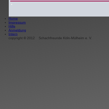
Home
Impressum
Hilfe
Anmeldung
Intern
copyright
©
2012
Schachfreunde Köln-Mülheim e. V.