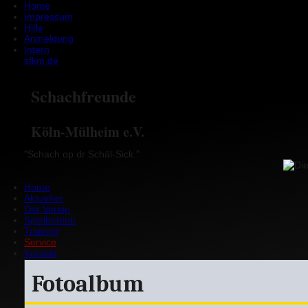
Home
Impressum
Hilfe
Anmeldung
Intern
sfkm.de
Schachfreunde
Köln-Mülheim e.V.
"Schach op dr Schäl-Sick."
Home
Aktuelles
Der Verein
Spielbetrieb
Training
Service
Kontakt
Fotoalbum