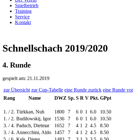
Spielbetrieb
Training
Service
Kontakt
Schnellschach 2019/2020
4. Runde
gespielt am: 21.11.2019
zur Übersicht
zur Cup-Tabelle
eine Runde zurück
eine Runde vor
Rang
Name
DWZ
Sp.
S
R
V
Pkt.
GPpt
1. / 2.
Türkkan, Nuh
1800
7
6
0
1
6.0
10.50
1. / 2.
Budilowskij, Igor
1536
7
6
0
1
6.0
10.50
3. / 4.
Paduch, Dietmar
1652
7
4
1
2
4.5
8.50
3. / 4.
Annecchini, Aldo
1457
7
4
1
2
4.5
8.50
5. / 6.
Kels, Dieter
1483
7
3
1
3
3.5
6.50