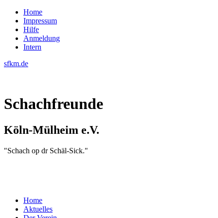
Home
Impressum
Hilfe
Anmeldung
Intern
sfkm.de
Schachfreunde
Köln-Mülheim e.V.
"Schach op dr Schäl-Sick."
Home
Aktuelles
Der Verein