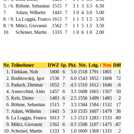
5. / 6.
Böhme, Sebastian
1515
7
3
1
3
3.5
6.50
7.
Adam, Wilhelm
1443
7
3
0
4
3.0
5.00
8. / 9.
La Loggia, Franco
1613
7
1
1
5
1.5
3.50
8. / 9.
Milici, Giovanni
1562
7
1
1
5
1.5
3.50
10.
Scheiner, Martin
1333
7
1
0
6
1.0
2.00
Nr.
Teilnehmer
DWZ
Sp.
Pkt.
Niv.
Lstg.
/
Neu
Diff
1.
Türkkan, Nuh
1800
6
5.0
1518
1791
/
1801
1
2.
Budilowskij, Igor
1536
7
6.0
1543
1852
/
1608
72
3.
Paduch, Dietmar
1652
7
4.5
1510
1612
/
1646
-6
4.
Annecchini, Aldo
1457
6
3.5
1608
1665
/
1507
50
5.
Kels, Dieter
1483
6
2.5
1556
1499
/
1485
2
6.
Böhme, Sebastian
1515
7
3.5
1584
1584
/
1532
17
7.
Adam, Wilhelm
1443
5
3.0
1535
1607
/
1479
36
8.
La Loggia, Franco
1613
7
1.5
1513
1283
/
1533
-80
9.
Milici, Giovanni
1562
6
0.5
1508
1107
/
1475
-87
10.
Scheiner, Martin
1333
5
1.0
1609
1369
/
1335
2