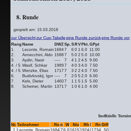
8. Runde
gespielt am: 15.03.2018
zur Übersicht
zur Cup-Tabelle
eine Runde zurück
eine Runde vor
Rang
Name
DWZ
Sp.
S
R
V
Pkt.
GPpt
1.
Leconte, Romain
1684
7
6
0
1
6.0
11.00
2.
Annecchini, Aldo
1588
7
5
0
2
5.0
10.00
3.
Aydin, Nasir
----
7
4
1
2
4.5
9.00
4. / 5.
Wasif, Schkar
1989
7
4
0
3
4.0
7.50
4. / 5.
Wenzke, Elias
1717
7
3
2
2
4.0
7.50
6.
Budivlovskij, Igor
----
7
2
0
5
2.0
6.00
7.
Kels, Dieter
1460
7
1
1
5
1.5
5.00
8.
Scheiner, Martin
1371
7
1
0
6
1.0
4.00
Inoffizielle Turn
Nr.
Teilnehmer
Ro
n
W
Niv
Rh
/
Rn
Diff
1.
Lecomte, Romain
1684
7
6.0
1615
1924
/
1734
50