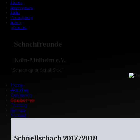
Home
Impressum
Hilfe
Anmeldung
Intern
sfkm.de
Schachfreunde
Köln-Mülheim e.V.
"Schach op dr Schäl-Sick."
Home
Aktuelles
Der Verein
Spielbetrieb
Training
Service
Kontakt
Schnellschach 2017/2018