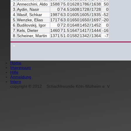
2.
Annecchini, Aldo
1588
7
5.0
1628
1786
/
1638
50
3.
Aydin, Nasir
0
7
4.5
1608
1728
/
1728
0
4.
Wasif, Schkar
1987
6
3.0
1605
1605
/
1935
-52
5.
Wenzke, Elias
1717
6
3.0
1650
1650
/
1697
-20
6.
Budilovskij, Igor
0
7
2.0
1648
1452
/
1452
0
7.
Kels, Dieter
1460
7
1.5
1647
1417
/
1444
-16
8.
Scheiner, Martin
1371
5
1.0
1582
1342
/
1364
-7
Home
Impressum
Hilfe
Anmeldung
Intern
copyright
©
2012
Schachfreunde Köln-Mülheim e. V.