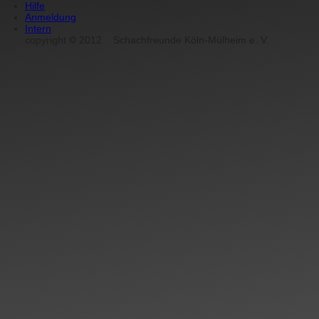
Hilfe
Anmeldung
Intern
copyright
©
2012
Schachfreunde Köln-Mülheim e. V.