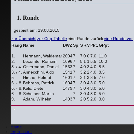
1. Runde
gespielt am: 19.08.2015
zur Übersicht
zur Cup-Tabelle
eine Runde zurück
eine Runde vor
Rang
Name
DWZ
Sp.
S
R
V
Pkt.
GPpt
1.
Hermann, Waldemar
2004
7
7
0
0
7.0
11.0
2.
Lecomte, Romain
1696
7
5
1
1
5.5
10.0
3. / 4.
Ostermann, Daniel
1563
7
4
0
3
4.0
8.5
3. / 4.
Annecchini, Aldo
1541
7
3
2
2
4.0
8.5
5.
Hirche, Helmut
1601
7
3
1
3
3.5
7.0
6. - 8.
Behrens, Patrick
1604
7
3
0
4
3.0
5.0
6. - 8.
Kels, Dieter
1479
7
3
0
4
3.0
5.0
6. - 8.
Scheiner, Martin
----
7
3
0
4
3.0
5.0
9.
Adam, Wilhelm
1493
7
2
0
5
2.0
3.0
Home
Impressum