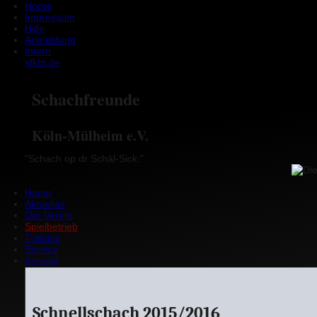
Home
Impressum
Hilfe
Anmeldung
Intern
sfkm.de
Schachfreunde
Köln-Mülheim e.V.
"Schach op dr Schäl-Sick."
Home
Aktuelles
Der Verein
Spielbetrieb
Training
Service
Kontakt
Schnellschach 2015/2016