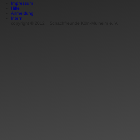
Impressum
Hilfe
Anmeldung
Intern
copyright
©
2012
Schachfreunde Köln-Mülheim e. V.