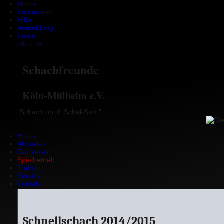
Home
Impressum
Hilfe
Anmeldung
Intern
sfkm.de
Schachfreunde
Köln-Mülheim e.V.
"Schach op dr Schäl-Sick."
Home
Aktuelles
Der Verein
Spielbetrieb
Training
Service
Kontakt
Schnellschach 2014/2015