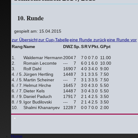
10. Runde
gespielt am: 15.04.2015
zur Übersicht
zur Cup-Tabelle
eine Runde zurück
eine Runde vor
Rang
Name
DWZ
Sp.
S
R
V
Pkt.
GPpt
1.
Waldemar Hermann
2004
7
7
0
0
7.0
11.00
2.
Romain Lecomte
---
7
6
0
1
6.0
10.00
3.
Rolf Dahl
1690
7
4
0
3
4.0
9.00
4. / 5.
Jürgen Hertling
1448
7
3
1
3
3.5
7.50
4. / 5.
Martin Scheiner
---
7
3
1
3
3.5
7.50
6. / 7.
Helmut Hirche
1645
7
3
0
4
3.0
5.50
6. / 7.
Dieter Kels
1448
7
3
0
4
3.0
5.50
8. / 9.
Daniel Paduch
1791
7
2
1
4
2.5
3.50
8. / 9.
Igor Budilovski
---
7
2
1
4
2.5
3.50
10.
Shalmi Khananyev
1228
7
0
0
7
0.0
2.00
Home