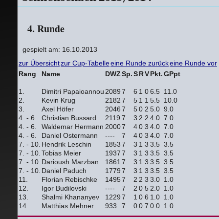
4. Runde
gespielt am: 16.10.2013
zur Übersicht
zur Cup-Tabelle
eine Runde zurück
eine Runde vor
Rang
Name
DWZ
Sp.
S
R
V
Pkt.
GPpt
1.
Dimitri Papaioannou
2089
7
6
1
0
6.5
11.0
2.
Kevin Krug
2182
7
5
1
1
5.5
10.0
3.
Axel Höfer
2046
7
5
0
2
5.0
9.0
4. - 6.
Christian Bussard
2119
7
3
2
2
4.0
7.0
4. - 6.
Waldemar Hermann
2000
7
4
0
3
4.0
7.0
4. - 6.
Daniel Ostermann
----
7
4
0
3
4.0
7.0
7. - 10.
Hendrik Leschin
1853
7
3
1
3
3.5
3.5
7. - 10.
Tobias Meier
1937
7
3
1
3
3.5
3.5
7. - 10.
Darioush Marzban
1861
7
3
1
3
3.5
3.5
7. - 10.
Daniel Paduch
1779
7
3
1
3
3.5
3.5
11.
Florian Rebischke
1495
7
2
2
3
3.0
1.0
12.
Igor Budilovski
----
7
2
0
5
2.0
1.0
13.
Shalmi Khananyev
1229
7
1
0
6
1.0
1.0
14.
Matthias Mehner
933
7
0
0
7
0.0
1.0