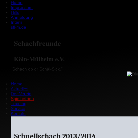
Home
Impressum
Hilfe
Anmeldung
Intern
sfkm.de
Schachfreunde
Köln-Mülheim e.V.
"Schach op dr Schäl-Sick."
Home
Aktuelles
Der Verein
Spielbetrieb
Training
Service
Kontakt
Schnellschach 2013/2014