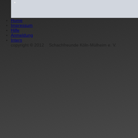
Home
Impressum
Hilfe
Anmeldung
Intern
copyright
©
2012
Schachfreunde Köln-Mülheim e. V.