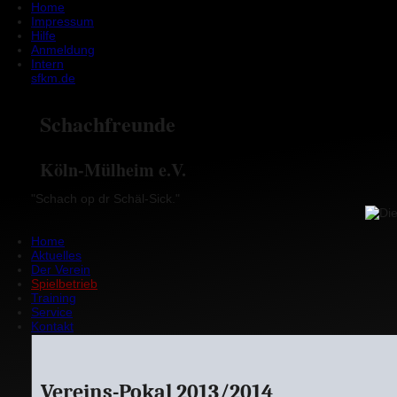
Home
Impressum
Hilfe
Anmeldung
Intern
sfkm.de
Schachfreunde
Köln-Mülheim e.V.
"Schach op dr Schäl-Sick."
Home
Aktuelles
Der Verein
Spielbetrieb
Training
Service
Kontakt
Vereins-Pokal 2013/2014