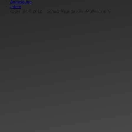
Anmeldung
Intern
copyright
©
2012
Schachfreunde Köln-Mülheim e. V.