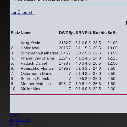
zur Übersicht
Platz
Name
DWZ
Sp.
S
R
V
Pkt.
Buchh.
SoBe
1.
Krug,Kevin
2182
7
6
1
0
6.5
23.5
21.00
2.
Höfer,Axel
2015
7
5
1
1
5.5
25.5
19.00
3.
Brinkmann,Katharina
1545
7
5
0
2
5.0
22.5
13.50
4.
Khananyev,Shalmi
1124
7
4
1
2
4.5
24.0
12.25
5.
Paduch,Daniel
1779
7
4
0
3
4.0
26.5
12.50
6.
Rebischke,Florian
1495
7
3
1
3
3.5
24.0
7.50
7.
Ostermann,Daniel
7
2
1
4
2.5
27.0
6.50
8.
Behrens,Patrick
7
2
0
5
2.0
23.0
2.50
9.
Mehner,Matthias
898
7
1
0
6
1.0
26.5
1.50
10.
Müller,Max
7
0
1
6
0.5
22.5
2.00
Home
Impressum
Hilfe