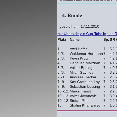
4. Runde
gespielt am: 17.11.2010
zur Übersicht
zur Cup-Tabelle
eine 
Platz
Name
Sp.
S
R
1.
Axel Höfer
7
5
2
2./3.
Waldemar Hermann
7
4
2
2./3.
Kevin Krug
7
4
2
4.
Darioush Marzban
7
4
1
5./6.
Volker Epding
7
4
0
5./6.
Milan Gavrilov
7
3
2
7.-9.
Andreas Decker
7
2
3
7.-9.
Kay Grothues-Lay
7
2
3
7.-9.
Sebastian Lessing
7
3
1
10.-12.
Maikel Faust
7
2
2
10.-12.
Valter Jovanovic
7
3
0
10.-12.
Stefan Plitt
7
2
2
13.
Shalmi Khananyev
7
1
0