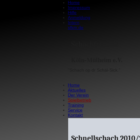
Home
Impressum
Hilfe
Anmeldung
Intern
sfkm.de
Schachfreunde
Köln-Mülheim e.V.
"Schach op dr Schäl-Sick."
Home
Aktuelles
Der Verein
Spielbetrieb
Training
Service
Kontakt
Schnellschach 2010/