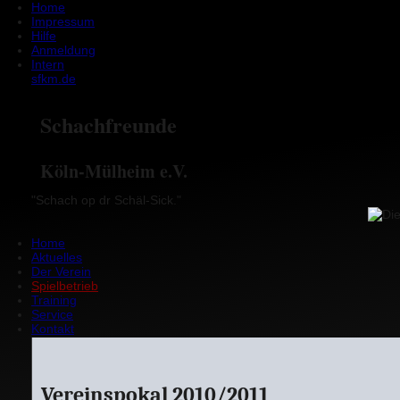
Home
Impressum
Hilfe
Anmeldung
Intern
sfkm.de
Schachfreunde
Köln-Mülheim e.V.
"Schach op dr Schäl-Sick."
Home
Aktuelles
Der Verein
Spielbetrieb
Training
Service
Kontakt
Vereinspokal 2010/2011