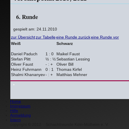
6. Runde
gespielt am: 24.11.2010
zur Übersicht
zur Tabelle
eine Runde zurück
eine Runde vor
Weiß
Schwarz
Daniel Paduch
1 : 0
Maikel Faust
Stefan Plitt
½ : ½
Sebastian Lessing
Oliver Faust
- : +
Oliver Bill
Heinz Fuhrmann
0 : 1
Thomas Kirfel
Shalmi Khananyev
- : +
Matthias Mehner
Home
Impressum
Hilfe
Anmeldung
Intern
copyright
©
2012
Schachfreunde Köln-Mülheim e. V.