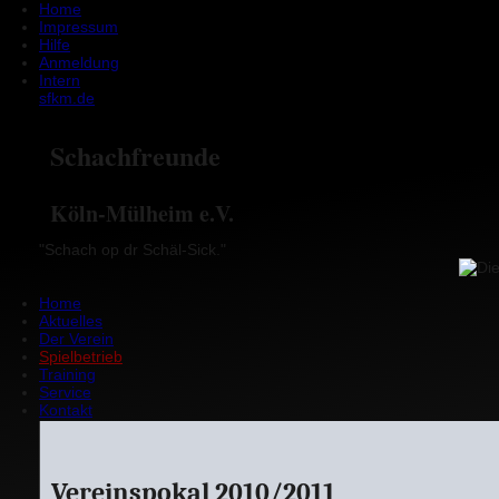
Home
Impressum
Hilfe
Anmeldung
Intern
sfkm.de
Schachfreunde
Köln-Mülheim e.V.
"Schach op dr Schäl-Sick."
Home
Aktuelles
Der Verein
Spielbetrieb
Training
Service
Kontakt
Vereinspokal 2010/2011