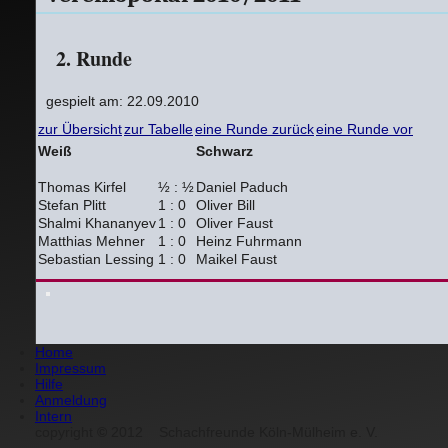
2. Runde
gespielt am: 22.09.2010
zur Übersicht
zur Tabelle
eine Runde zurück
eine Runde vor
Weiß
Schwarz
Thomas Kirfel
½ : ½
Daniel Paduch
Stefan Plitt
1 : 0
Oliver Bill
Shalmi Khananyev
1 : 0
Oliver Faust
Matthias Mehner
1 : 0
Heinz Fuhrmann
Sebastian Lessing
1 : 0
Maikel Faust
Home
Impressum
Hilfe
Anmeldung
Intern
copyright
©
2012
Schachfreunde Köln-Mülheim e. V.