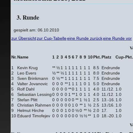
3. Runde
gespielt am: 06.10.2010
zur Übersicht
zur Cup-Tabelle
eine Runde zurück
eine Runde vor
V
Nr.
Name
1
2
3
4
5
6
7
8
9
10
Pkt.
Platz
Cup-Pkt.
1
Kevin Krug
**
½
1
1
1
1
1
1
1
1
8.5
Endrunde
2
Leo Evers
½
**
½
1
1
1
1
1
1
1
8.0
Endrunde
3
Sven Brinkmann
0
½
**
1
1
1
1
1
1
1
7.5
Endrunde
4
Valter Jovanovic
0
0
0
**
1
1
1
1
0
1
5.0
Endrunde
5
Rolf Dahl
0
0
0
0
**
0
1
1
1
1
4.0
11./12.
1.0
6
Sebastian Lessing
0
0
0
0
1
**
1
0
1
1
4.0
11./12.
1.0
7
Stefan Plitt
0
0
0
0
0
0
**
1
½
1
2.5
13.-16.
1.0
8
Christian Rahmen
0
0
0
0
0
1
0
**
1
½
2.5
13./16.
1.0
9
Helmut Hirche
0
0
0
1
0
0
½
0
**
½
2.0
17.
1.0
10
Eduard Timofejev
0
0
0
0
0
0
0
½
½
**
1.0
18.-20.
1.0
V