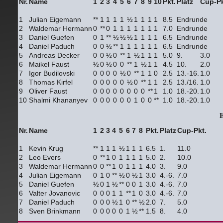
Nr.
Name
1
2
3
4
5
6
7
8
9
10
Pkt.
Platz
Cup-Pk
1
Julian Eigemann
**
1
1
1
1
½
1
1
1
1
8.5
Endrunde
2
Waldemar Hermann
0
**
0
1
1
1
1
1
1
1
7.0
Endrunde
3
Daniel Guefen
0
1
**
½
½
½
1
1
1
1
6.5
Endrunde
4
Daniel Paduch
0
0
½
**
1
1
1
1
1
1
6.5
Endrunde
5
Andreas Decker
0
0
½
0
**
1
½
1
1
1
5.0
9.
3.0
6
Maikel Faust
½
0
½
0
0
**
1
½
1
1
4.5
10.
2.0
7
Igor Budilovski
0
0
0
0
½
0
**
1
1
0
2.5
13.-16.
1.0
8
Thomas Kirfel
0
0
0
0
0
½
0
**
1
1
2.5
13./16.
1.0
9
Oliver Faust
0
0
0
0
0
0
0
0
**
1
1.0
18.-20.
1.0
10
Shalmi Khananyev
0
0
0
0
0
0
1
0
0
**
1.0
18.-20.
1.0
Nr.
Name
1
2
3
4
5
6
7
8
Pkt.
Platz
Cup-Pkt.
1
Kevin Krug
**
1
1
1
½
1
1
1
6.5
1.
11.0
2
Leo Evers
0
**
1
0
1
1
1
1
5.0
2.
10.0
3
Waldemar Hermann
0
0
**
1
0
1
1
1
4.0
3.
9.0
4
Julian Eigemann
0
1
0
**
½
0
½
1
3.0
4.-6.
7.0
5
Daniel Guefen
½
0
1
½
**
0
0
1
3.0
4.-6.
7.0
6
Valter Jovanovic
0
0
0
1
1
**
1
0
3.0
4.-6.
7.0
7
Daniel Paduch
0
0
0
½
1
0
**
½
2.0
7.
5.0
8
Sven Brinkmann
0
0
0
0
0
1
½
**
1.5
8.
4.0