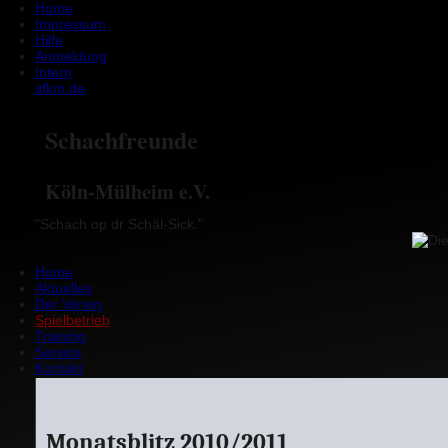
Home
Impressum
Hilfe
Anmeldung
Intern
sfkm.de
Schachfreunde
Köln-Mülheim e.V.
"Schach op dr Schäl-Sick."
Home
Aktuelles
Der Verein
Spielbetrieb
Training
Service
Kontakt
Monatsblitz 2010/2011