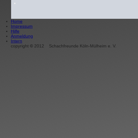
Home
Impressum
Hilfe
Anmeldung
Intern
copyright
©
2012
Schachfreunde Köln-Mülheim e. V.