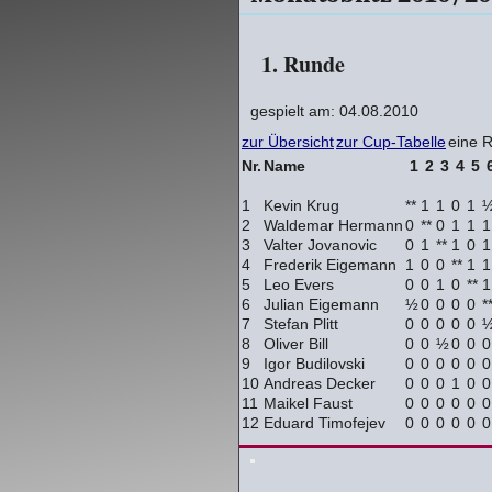
1. Runde
gespielt am: 04.08.2010
zur Übersicht
zur Cup-Tabelle
eine 
Nr.
Name
1
2
3
4
5
1
Kevin Krug
**
1
1
0
1
2
Waldemar Hermann
0
**
0
1
1
1
3
Valter Jovanovic
0
1
**
1
0
1
4
Frederik Eigemann
1
0
0
**
1
1
5
Leo Evers
0
0
1
0
**
1
6
Julian Eigemann
½
0
0
0
0
*
7
Stefan Plitt
0
0
0
0
0
8
Oliver Bill
0
0
½
0
0
0
9
Igor Budilovski
0
0
0
0
0
0
10
Andreas Decker
0
0
0
1
0
0
11
Maikel Faust
0
0
0
0
0
0
12
Eduard Timofejev
0
0
0
0
0
0