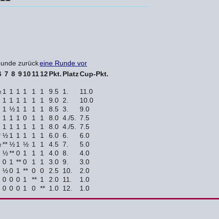
Runde zurück
eine Runde vor
6
7
8
9
10
11
12
Pkt.
Platz
Cup-Pkt.
½
1
1
1
1
1
1
9.5
1.
11.0
1
1
1
1
1
1
9.0
2.
10.0
1
½
1
1
1
1
8.5
3.
9.0
1
1
1
0
1
1
8.0
4./5.
7.5
1
1
1
1
1
1
8.0
4./5.
7.5
*
½
1
1
1
1
1
6.0
6.
6.0
½
**
½
1
½
1
1
4.5
7.
5.0
½
**
0
1
1
1
4.0
8.
4.0
0
1
**
0
1
1
3.0
9.
3.0
½
0
1
**
0
0
2.5
10.
2.0
0
0
0
1
**
1
2.0
11.
1.0
0
0
0
1
0
**
1.0
12.
1.0