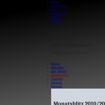
Home
Impressum
Hilfe
Anmeldung
Intern
sfkm.de
Schachfreunde
Köln-Mülheim e.V.
"Schach op dr Schäl-Sick."
Home
Aktuelles
Der Verein
Spielbetrieb
Training
Service
Kontakt
Monatsblitz 2010/20