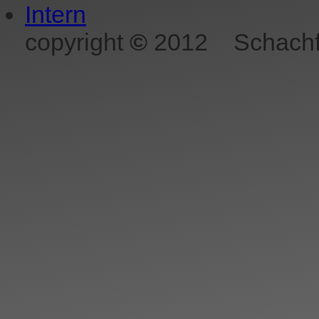
Intern
copyright
©
2012
Schachf