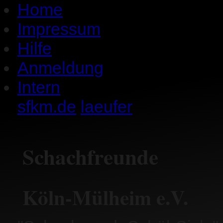
Home
Impressum
Hilfe
Anmeldung
Intern
sfkm.de
laeufer
Schachfreunde
Köln-Mülheim e.V.