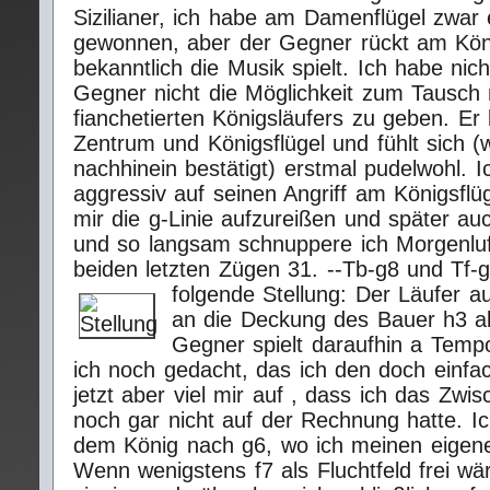
Sizilianer, ich habe am Damenflügel zwar
gewonnen, aber der Gegner rückt am Köni
bekanntlich die Musik spielt. Ich habe nic
Gegner nicht die Möglichkeit zum Tausch
fianchetierten Königsläufers zu geben. Er
Zentrum und Königsflügel und fühlt sich (
nachhinein bestätigt) erstmal pudelwohl. I
aggressiv auf seinen Angriff am Königsflüg
mir die g-Linie aufzureißen und später au
und so langsam schnuppere ich Morgenlu
beiden letzten Zügen 31. --Tb-g8 und Tf-g
folgende Stellung:
Der Läufer au
an die Deckung des Bauer h3 al
Gegner spielt daraufhin a Tempo
ich noch gedacht, das ich den doch einf
jetzt aber viel mir auf , dass ich das Zw
noch gar nicht auf der Rechnung hatte. I
dem König nach g6, wo ich meinen eigene
Wenn wenigstens f7 als Fluchtfeld frei w