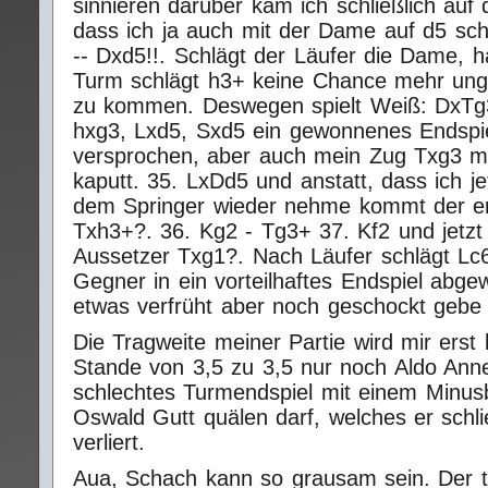
sinnieren darüber kam ich schließlich au
dass ich ja auch mit der Dame auf d5 sch
-- Dxd5!!. Schlägt der Läufer die Dame, 
Turm schlägt h3+ keine Chance mehr un
zu kommen. Deswegen spielt Weiß: DxTg3
hxg3, Lxd5, Sxd5 ein gewonnenes Endspie
versprochen, aber auch mein Zug Txg3 m
kaputt. 35. LxDd5 und anstatt, dass ich je
dem Springer wieder nehme kommt der er
Txh3+?. 36. Kg2 - Tg3+ 37. Kf2 und jetzt
Aussetzer Txg1?. Nach Läufer schlägt Lc6
Gegner in ein vorteilhaftes Endspiel abgewi
etwas verfrüht aber noch geschockt gebe 
Die Tragweite meiner Partie wird mir erst k
Stande von 3,5 zu 3,5 nur noch Aldo Anne
schlechtes Turmendspiel mit einem Minu
Oswald Gutt quälen darf, welches er schli
verliert.
Aua, Schach kann so grausam sein. Der t