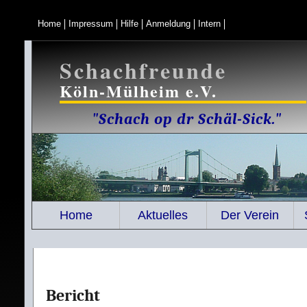
Home
Impressum
Hilfe
Anmeldung
Intern
Schachfreunde
Köln-Mülheim e.V.
"Schach op dr Schäl-Sick."
Home
Aktuelles
Der Verein
Bericht