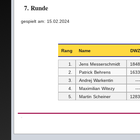
7. Runde
gespielt am: 15.02.2024
Rang
Name
DW
1.
Jens Messerschmidt
1848
2.
Patrick Behrens
1633
3.
Andrej Warkentin
---
4.
Maximilian Witezy
---
5.
Martin Scheiner
1283