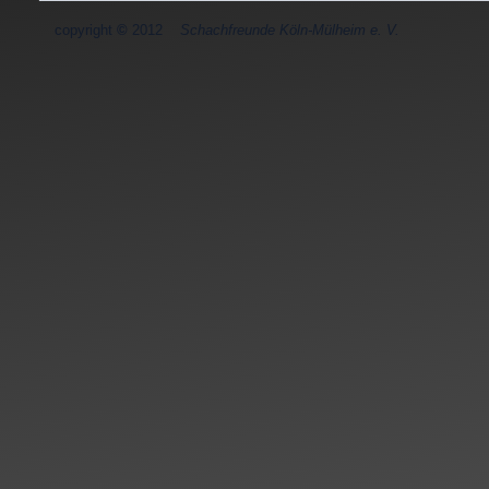
copyright
©
2012
Schachfreunde Köln-Mülheim e. V.