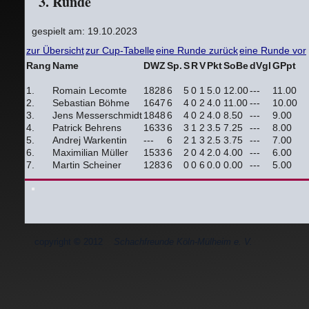
3. Runde
gespielt am: 19.10.2023
zur Übersicht
zur Cup-Tabelle
eine Runde zurück
eine Runde vor
Rang
Name
DWZ
Sp.
S
R
V
Pkt
SoBe
dVgl
GPpt
1.
Romain Lecomte
1828
6
5
0
1
5.0
12.00
---
11.00
2.
Sebastian Böhme
1647
6
4
0
2
4.0
11.00
---
10.00
3.
Jens Messerschmidt
1848
6
4
0
2
4.0
8.50
---
9.00
4.
Patrick Behrens
1633
6
3
1
2
3.5
7.25
---
8.00
5.
Andrej Warkentin
---
6
2
1
3
2.5
3.75
---
7.00
6.
Maximilian Müller
1533
6
2
0
4
2.0
4.00
---
6.00
7.
Martin Scheiner
1283
6
0
0
6
0.0
0.00
---
5.00
copyright
©
2012
Schachfreunde Köln-Mülheim e. V.