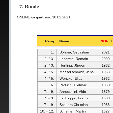
7. Runde
ONLINE gespielt am: 18.02.2021
Neu
-E
Rang
Name
1.
Böhme, Sebastian
2021
2. / 3.
Lecomte, Romain
2099
2. / 3.
Hertling, Jürgen
1962
4. / 5.
Messerschmidt, Jens
1963
4. / 5.
Wenzke, Elias
1962
6.
Paduch, Dietmar
1850
7. - 9.
Annecchini, Aldo
1879
7. - 9.
La Loggia, Franco
1688
7. - 9.
Schüers,Christian
1933
10. - 12.
Scheiner, Martin
1627