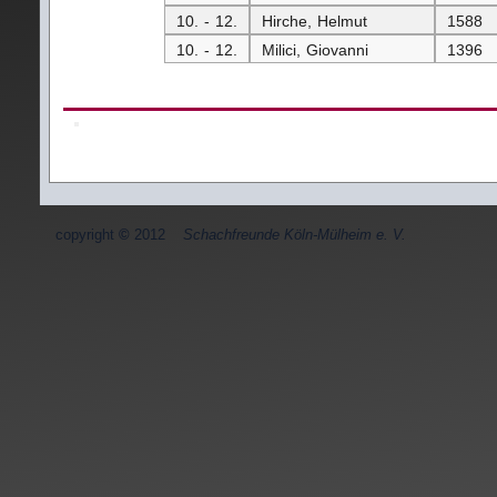
10. - 12.
Hirche, Helmut
1588
10. - 12.
Milici, Giovanni
1396
copyright
©
2012
Schachfreunde Köln-Mülheim e. V.