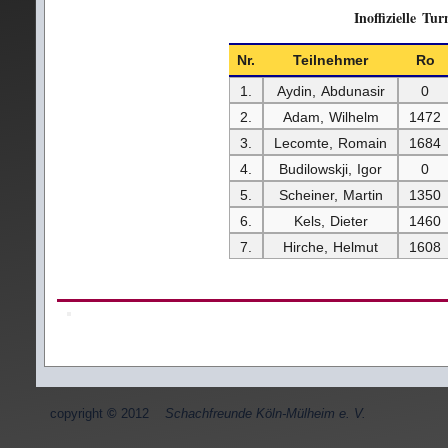
Inoffizielle 
Nr.
Teilnehmer
Ro
1.
Aydin, Abdunasir
0
2.
Adam, Wilhelm
1472
3.
Lecomte, Romain
1684
4.
Budilowskji, Igor
0
5.
Scheiner, Martin
1350
6.
Kels, Dieter
1460
7.
Hirche, Helmut
1608
copyright
©
2012
Schachfreunde Köln-Mülheim e. V.