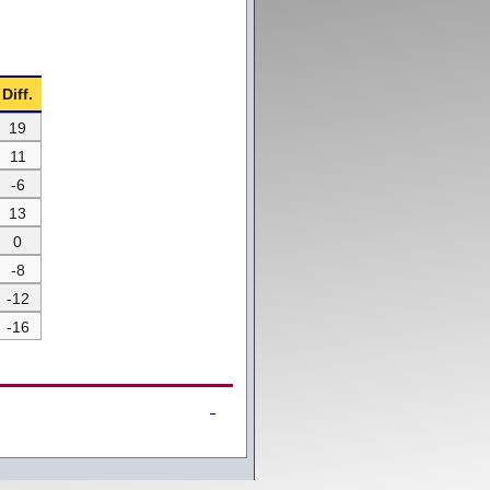
Diff.
19
11
-6
13
0
-8
-12
-16