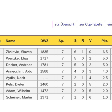
zur Übersicht
zur Cup-Tabelle
ei
S
R
V
g
Name
DWZ
Sp.
Pkt.
.
Zivkovic, Slaven
1835
7
6
1
0
6.5
.
Wenzke, Elias
1717
7
5
0
2
5.0
.
Decker, Andreas
1781
7
5
0
2
5.0
.
Annecchini, Aldo
1588
7
4
0
3
4.0
.
Aydin, Nasir
----
7
2
1
4
2.5
.
Kels, Dieter
1460
7
2
0
5
2.0
.
Adam, Wilhelm
1472
7
2
0
5
2.0
.
Scheiner, Martin
1371
7
1
0
6
1.0