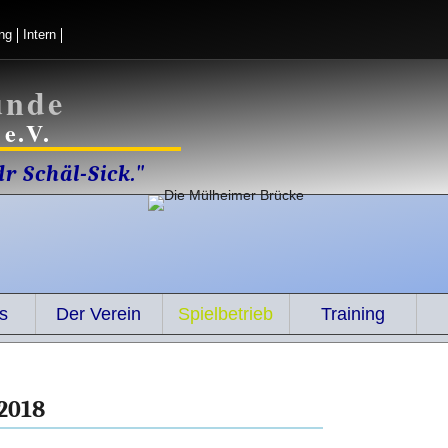
ng
Intern
unde
e.V.
r Schäl-Sick."
s
Der Verein
Spielbetrieb
Training
2018