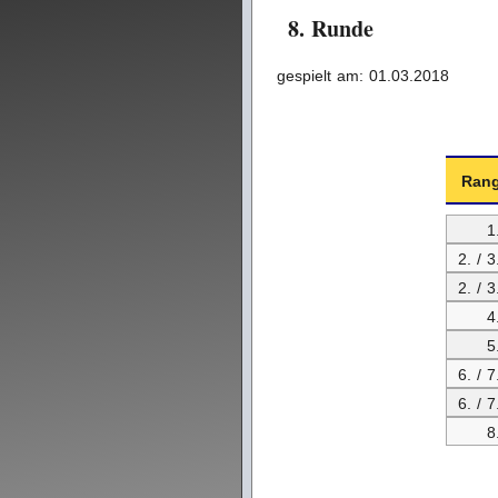
8. Runde
gespielt am: 01.03.2018
Ran
1
2. / 3
2. / 3
4
5
6. / 7
6. / 7
8