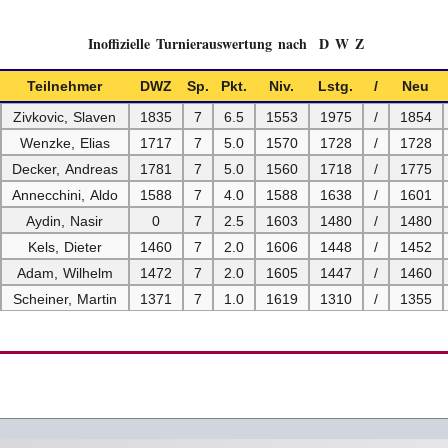
Inoffizielle Turnierauswertung nach D W Z
Teilnehmer
DWZ
Sp.
Pkt.
Niv.
Lstg.
/
Neu
Zivkovic, Slaven
1835
7
6.5
1553
1975
/
1854
Wenzke, Elias
1717
7
5.0
1570
1728
/
1728
Decker, Andreas
1781
7
5.0
1560
1718
/
1775
Annecchini, Aldo
1588
7
4.0
1588
1638
/
1601
Aydin, Nasir
0
7
2.5
1603
1480
/
1480
Kels, Dieter
1460
7
2.0
1606
1448
/
1452
Adam, Wilhelm
1472
7
2.0
1605
1447
/
1460
Scheiner, Martin
1371
7
1.0
1619
1310
/
1355