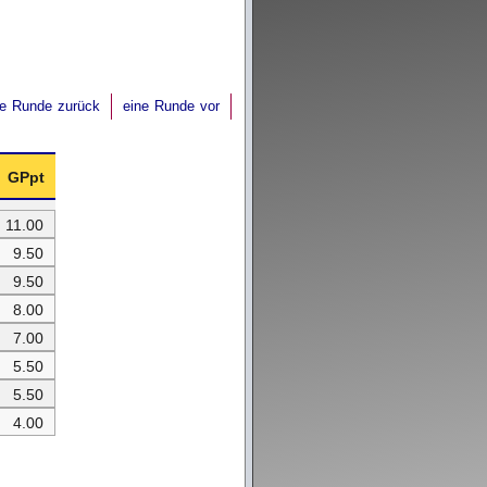
ne Runde zurück
eine Runde vor
GPpt
11.00
9.50
9.50
8.00
7.00
5.50
5.50
4.00