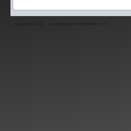
copyright
©
2012
Schachfreunde Köln-Mülheim e. V.