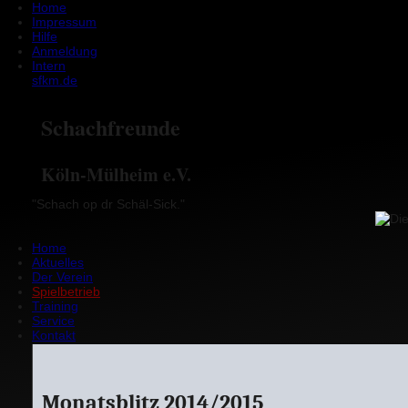
Home
Impressum
Hilfe
Anmeldung
Intern
sfkm.de
Schachfreunde
Köln-Mülheim e.V.
"Schach op dr Schäl-Sick."
Home
Aktuelles
Der Verein
Spielbetrieb
Training
Service
Kontakt
Monatsblitz 2014/2015