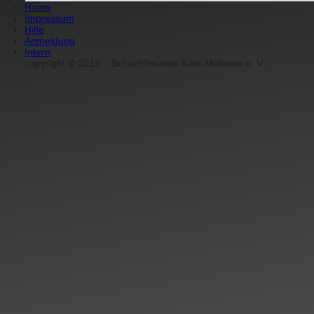
Home
Impressum
Hilfe
Anmeldung
Intern
copyright
©
2012
Schachfreunde Köln-Mülheim e. V.