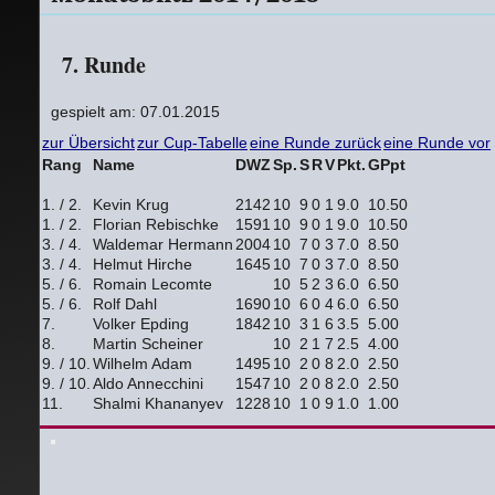
7. Runde
gespielt am: 07.01.2015
zur Übersicht
zur Cup-Tabelle
eine Runde zurück
eine Runde vor
Rang
Name
DWZ
Sp.
S
R
V
Pkt.
GPpt
1. / 2.
Kevin Krug
2142
10
9
0
1
9.0
10.50
1. / 2.
Florian Rebischke
1591
10
9
0
1
9.0
10.50
3. / 4.
Waldemar Hermann
2004
10
7
0
3
7.0
8.50
3. / 4.
Helmut Hirche
1645
10
7
0
3
7.0
8.50
5. / 6.
Romain Lecomte
10
5
2
3
6.0
6.50
5. / 6.
Rolf Dahl
1690
10
6
0
4
6.0
6.50
7.
Volker Epding
1842
10
3
1
6
3.5
5.00
8.
Martin Scheiner
10
2
1
7
2.5
4.00
9. / 10.
Wilhelm Adam
1495
10
2
0
8
2.0
2.50
9. / 10.
Aldo Annecchini
1547
10
2
0
8
2.0
2.50
11.
Shalmi Khananyev
1228
10
1
0
9
1.0
1.00