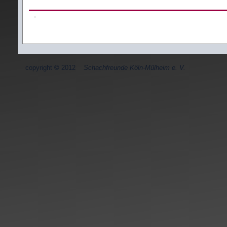
copyright
©
2012
Schachfreunde Köln-Mülheim e. V.