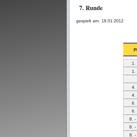
7. Runde
gespielt am: 18.01.2012
P
1. 
1. 
4. 
4. 
6. 
6. 
8. -
8. -
8. -