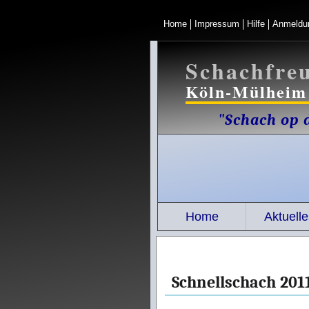
Home
Impressum
Hilfe
Anmeldu
Schachfre
Köln-Mülheim 
"Schach op d
Home
Aktuelle
Schnellschach 201