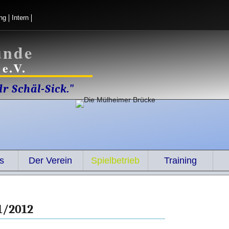
ng
Intern
unde
e.V.
r Schäl-Sick."
s
Der Verein
Spielbetrieb
Training
1/2012