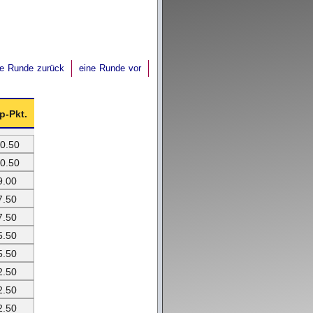
ne Runde zurück
eine Runde vor
p-Pkt.
0.50
0.50
9.00
7.50
7.50
5.50
5.50
2.50
2.50
2.50