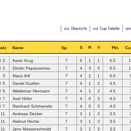
zur Übersicht
zur Cup-Tabelle
ei
S
R
V
latz
Name
Sp.
Pkt.
Cu
/ 2.
Kevin Krug
7
5
1
1
5.5
1
/ 2.
Dimitri Papaioannou
7
4
3
0
5.5
1
3.
Klaus Arlt
7
4
2
1
5.0
/ 5.
Daniel Guefen
7
4
1
2
4.5
/ 5.
Waldemar Hermann
7
4
1
2
4.5
/ 7.
Axel Höfer
7
4
0
3
4.0
/ 7.
Reinhard Schmerwitz
7
4
0
3
4.0
 11.
Andreas Decker
7
3
1
3
3.5
 11.
Helmut Hirche
7
3
1
3
3.5
 11.
Jens Messerschmidt
7
3
1
3
3.5