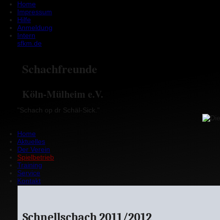
Home
Impressum
Hilfe
Anmeldung
Intern
sfkm.de
Schachfreunde
Köln-Mülheim e.V.
"Schach op dr Schäl-Sick."
Home
Aktuelles
Der Verein
Spielbetrieb
Training
Service
Kontakt
Schnellschach 2011/2012