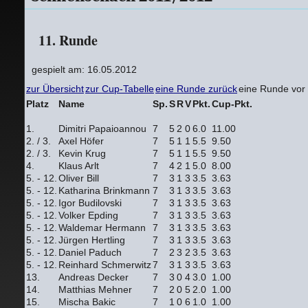
11. Runde
gespielt am: 16.05.2012
zur Übersicht
zur Cup-Tabelle
eine Runde zurück
eine Runde vor
Platz
Name
Sp.
S
R
V
Pkt.
Cup-Pkt.
1.
Dimitri Papaioannou
7
5
2
0
6.0
11.00
2. / 3.
Axel Höfer
7
5
1
1
5.5
9.50
2. / 3.
Kevin Krug
7
5
1
1
5.5
9.50
4.
Klaus Arlt
7
4
2
1
5.0
8.00
5. - 12.
Oliver Bill
7
3
1
3
3.5
3.63
5. - 12.
Katharina Brinkmann
7
3
1
3
3.5
3.63
5. - 12.
Igor Budilovski
7
3
1
3
3.5
3.63
5. - 12.
Volker Epding
7
3
1
3
3.5
3.63
5. - 12.
Waldemar Hermann
7
3
1
3
3.5
3.63
5. - 12.
Jürgen Hertling
7
3
1
3
3.5
3.63
5. - 12.
Daniel Paduch
7
2
3
2
3.5
3.63
5. - 12.
Reinhard Schmerwitz
7
3
1
3
3.5
3.63
13.
Andreas Decker
7
3
0
4
3.0
1.00
14.
Matthias Mehner
7
2
0
5
2.0
1.00
15.
Mischa Bakic
7
1
0
6
1.0
1.00