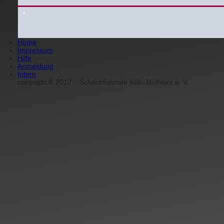
Home
Impressum
Hilfe
Anmeldung
Intern
copyright
©
2012
Schachfreunde Köln-Mülheim e. V.