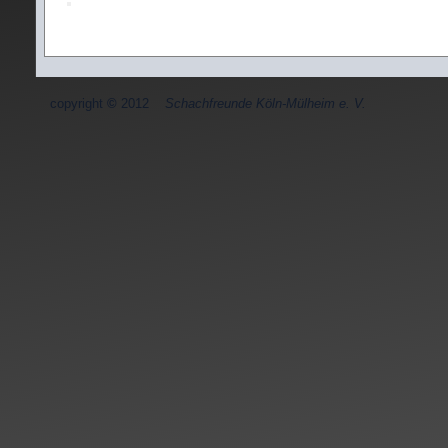
copyright
©
2012
Schachfreunde Köln-Mülheim e. V.