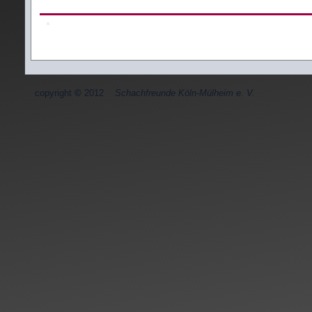
copyright
©
2012
Schachfreunde Köln-Mülheim e. V.