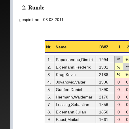
2. Runde
gespielt am: 03.08.2011
Nr.
Name
DWZ
1
1.
Papaioannou,Dimitri
1994
**
½
2.
Eigemann,Frederik
1981
½
**
3.
Krug,Kevin
2188
½
½
4.
Jovanovic,Valter
1906
0
0
5.
Guefen,Daniel
1890
0
0
6.
Hermann,Waldemar
2170
0
0
7.
Lessing,Sebastian
1856
0
0
8.
Eigemann,Julian
1850
0
0
9.
Faust,Maikel
1661
0
0