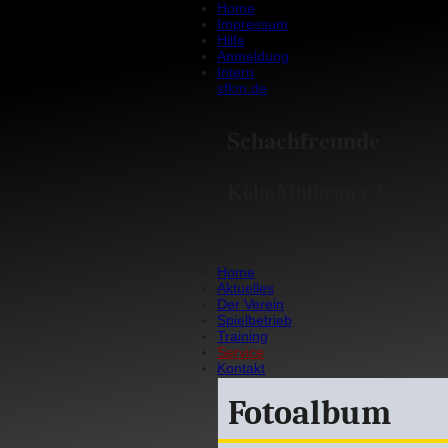
Home
Impressum
Hilfe
Anmeldung
Intern
sfkm.de
Schachfreunde
Köln-Mülheim e.V.
"Schach op dr Schäl-Sick."
Home
Aktuelles
Der Verein
Spielbetrieb
Training
Service
Kontakt
Fotoalbum