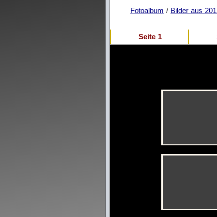
Fotoalbum
/
Bilder aus 20
Seite 1