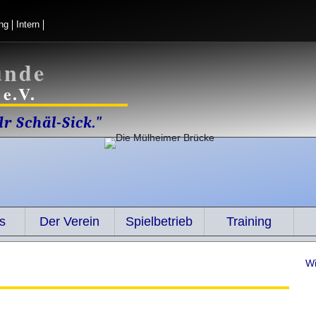
ng
Intern
unde
e.V.
r Schäl-Sick."
s
Der Verein
Spielbetrieb
Training
Wie