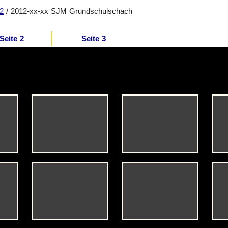
12
/ 2012-xx-xx SJM Grundschulschach
Seite 2
Seite 3