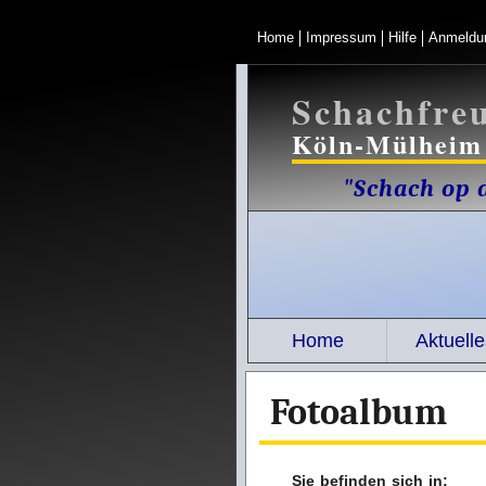
Home
Impressum
Hilfe
Anmeldu
Schachfre
Köln-Mülheim 
"Schach op d
Home
Aktuelle
Fotoalbum
Sie befinden sich in: