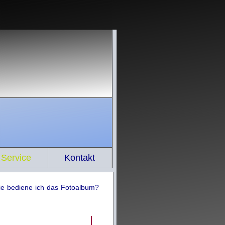
Service
Kontakt
 bediene ich das Fotoalbum?