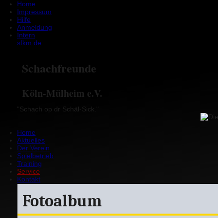
Home
Impressum
Hilfe
Anmeldung
Intern
sfkm.de
Schachfreunde
Köln-Mülheim e.V.
"Schach op dr Schäl-Sick."
Home
Aktuelles
Der Verein
Spielbetrieb
Training
Service
Kontakt
Fotoalbum