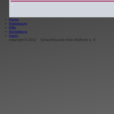
Home
Impressum
Hilfe
Anmeldung
Intern
copyright
©
2012
Schachfreunde Köln-Mülheim e. V.