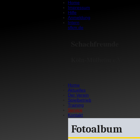
Home
Impressum
Hilfe
Anmeldung
Intern
sfkm.de
Schachfreunde
Köln-Mülheim e.V.
"Schach op dr Schäl-Sick."
Home
Aktuelles
Der Verein
Spielbetrieb
Training
Service
Kontakt
Fotoalbum