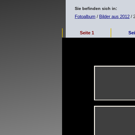
Sie befinden sich in:
Fotoalbum
/
Bilder aus 2012
/ 
Seite 1
Sei