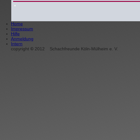
Home
Impressum
Hilfe
Anmeldung
Intern
copyright
©
2012
Schachfreunde Köln-Mülheim e. V.