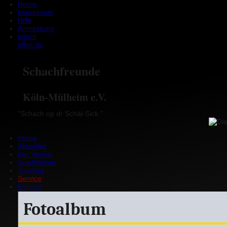
Home
Impressum
Hilfe
Anmeldung
Intern
sfkm.de
Schachfreunde
Köln-Mülheim e.V.
"Schach op dr Schäl-Sick."
Home
Aktuelles
Der Verein
Spielbetrieb
Training
Service
Kontakt
Fotoalbum