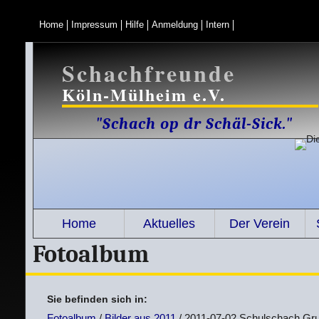
Home
Impressum
Hilfe
Anmeldung
Intern
Schachfreunde
Köln-Mülheim e.V.
"Schach op dr Schäl-Sick."
Home
Aktuelles
Der Verein
Fotoalbum
Sie befinden sich in:
Fotoalbum
/
Bilder aus 2011
/ 2011-07-02 Schulschach Gr