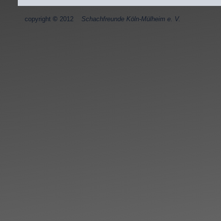
copyright
©
2012
Schachfreunde Köln-Mülheim e. V.