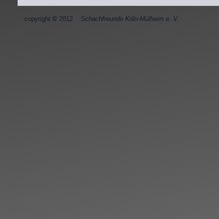
copyright
©
2012
Schachfreunde Köln-Mülheim e. V.