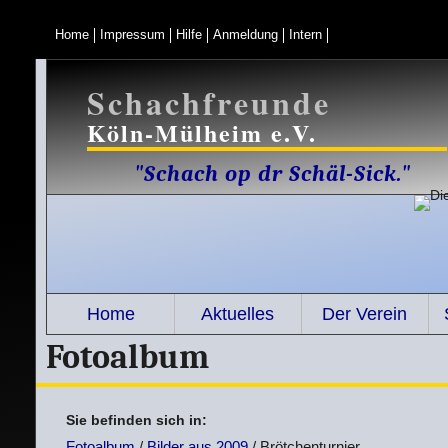
Home
Impressum
Hilfe
Anmeldung
Intern
Schachfreunde
Köln-Mülheim e.V.
"Schach op dr Schäl-Sick."
Home
Aktuelles
Der Verein
Fotoalbum
Sie befinden sich in:
Fotoalbum
/
Bilder aus 2009
/ Brötchenturnier